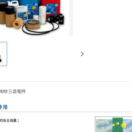
材/三滤/配件