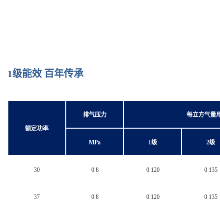
1
级能效 百年传承
排气压力
每立方气量用
额定功率
MPa
1
级
2
级
30
0.8
0.120
0.135
37
0.8
0.120
0.135