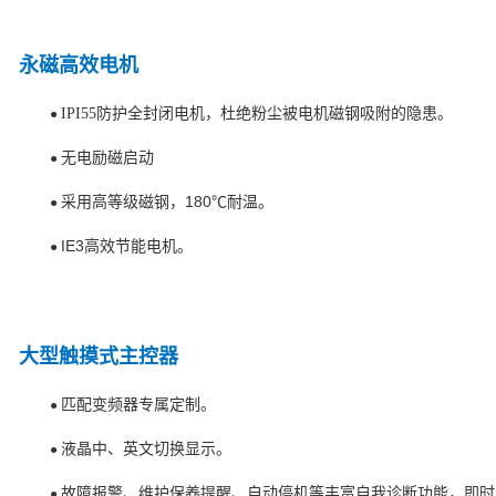
永磁高效电机
IPI55防护全封闭电机，杜绝粉尘被电机磁钢吸附的隐患。
●
无电励磁启动
●
采用高等级磁钢，180℃耐温。
●
IE3高效节能电机。
●
大型触摸式主控器
匹配变频器专属定制。
●
液晶中、英文切换显示。
●
故障报警、维护保养提醒、自动停机等丰富自我诊断功能，即时
●