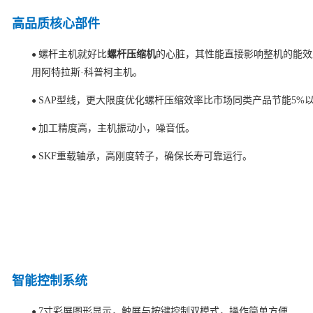
高品质核心部件
螺杆主机就好比
螺杆压缩机
的心脏，其性能直接影响整机的能效
●
用阿特拉斯·科普柯主机。
SAP型线，更大限度优化螺杆压缩效率比市场同类产品节能5%
●
加工精度高，主机振动小，噪音低。
●
SKF重载轴承，高刚度转子，确保长寿可靠运行。
●
智能控制系统
7寸彩屏图形显示，触屏与按键控制双模式，操作简单方便
●