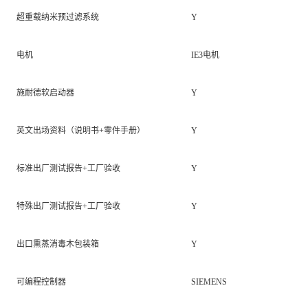
超重载纳米预过滤系统
Y
电机
IE3电机
施耐德软启动器
Y
英文出场资料（说明书+零件手册）
Y
标准出厂测试报告+工厂验收
Y
特殊出厂测试报告+工厂验收
Y
出口熏蒸消毒木包装箱
Y
可编程控制器
SIEMENS