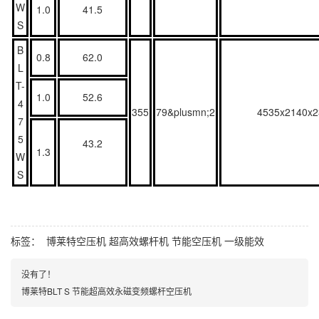
W
1.0
41.5
S
B
0.8
62.0
L
T-
1.0
52.6
4
355
79&plusmn;2
4535x2140x2
7
5
43.2
1.3
W
S
标签：
博莱特空压机
超高效螺杆机
节能空压机
一级能效
没有了！
博莱特BLT S 节能超高效永磁变频螺杆空压机