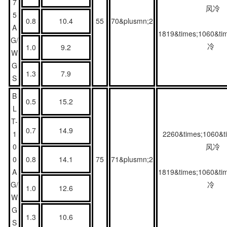
7
风冷
5
0.8
10.4
55
70&plusmn;2
A
1819&times;1060&ti
G/
冷
1.0
9.2
W
G
1.3
7.9
S
B
0.5
15.2
L
T-
0.7
14.9
1
2260&times;1060&t
0
风冷
0
0.8
14.1
75
71&plusmn;2
A
1819&times;1060&ti
G/
冷
1.0
12.6
W
G
1.3
10.6
S