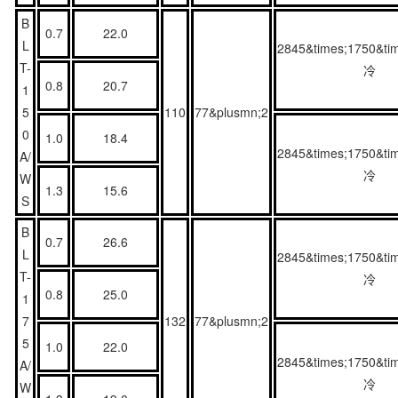
B
0.7
22.0
L
2845&times;1750&ti
T-
冷
0.8
20.7
1
5
110
77&plusmn;2
0
1.0
18.4
2845&times;1750&ti
A/
冷
W
1.3
15.6
S
B
0.7
26.6
L
2845&times;1750&ti
T-
冷
0.8
25.0
1
7
132
77&plusmn;2
5
1.0
22.0
2845&times;1750&ti
A/
冷
W