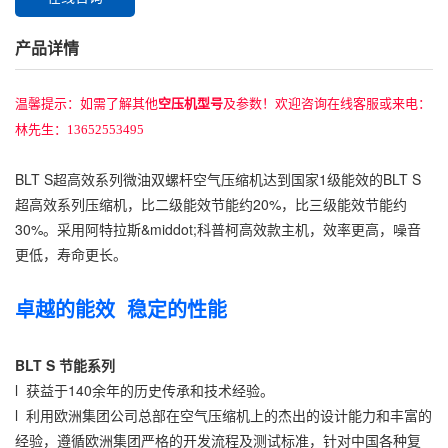
产品详情
温馨提示：如需了解其他
空压机型号
及参数！欢迎咨询在线客服或来电：
林先生：13652553495
BLT S超高效系列微油双螺杆空气压缩机达到国家1级能效的BLT S
超高效系列压缩机，比二级能效节能约20%，比三级能效节能约
30%。采用阿特拉斯&middot;科普柯高效款主机，效率更高，噪音
更低，寿命更长。
卓越的能效 稳定的性能
BLT S 节能系列
l 获益于140余年的历史传承和技术经验。
l 利用欧洲集团公司总部在空气压缩机上的杰出的设计能力和丰富的
经验，遵循欧洲集团严格的开发流程及测试标准，针对中国各种复