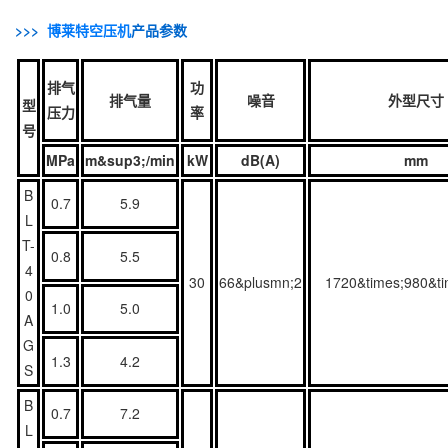
>>>
博莱特空压机
产品参数
排气
功
排气量
噪音
外型尺寸
型
压力
率
号
MPa
m&sup3;/min
kW
dB(A)
mm
B
0.7
5.9
L
T-
0.8
5.5
4
30
66&plusmn;2
1720&times;980&t
0
1.0
5.0
A
G
1.3
4.2
S
B
0.7
7.2
L