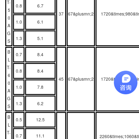
T-
0.8
6.7
5
37
67&plusmn;2
1720&times;980&t
0
1.0
6.1
A
G
1.3
5.1
S
B
0.7
8.4
L
T-
0.8
8.4
6
45
67&plusmn;2
1720&times;980&t
0
1.0
7.8
A
G
1.3
6.2
S
B
0.5
12.5
L
T-
0.7
11.1
2260&times;1060&t