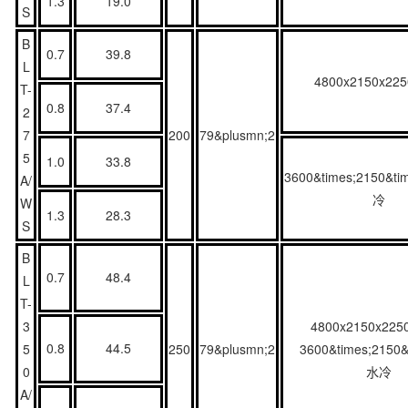
1.3
19.0
S
B
0.7
39.8
L
4800x2150x22
T-
0.8
37.4
2
7
200
79&plusmn;2
5
1.0
33.8
3600&times;2150&ti
A/
冷
W
1.3
28.3
S
B
0.7
48.4
L
T-
3
4800x2150x22
0.8
44.5
5
250
79&plusmn;2
3600&times;2150&t
0
水冷
A/